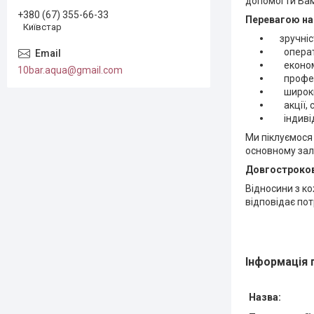
допомогти Вам 
+380 (67) 355-66-33
Перевагою наш
Київстар
зручніс
операти
економі
10bar.aqua@gmail.com
професіо
широкий 
акції, с
індивіду
Ми піклуємося 
основному зал
Довгостроков
Відносини з ко
відповідає пот
Інформація 
Назва: