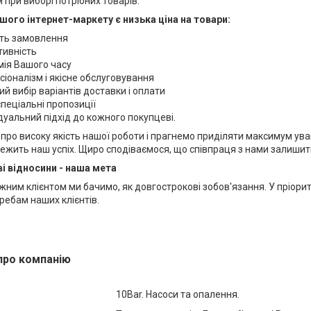
при виборі потрібних товарів.
ого інтернет-маркету є низька ціна на товари:
ть замовлення
вність
я Вашого часу
налізм і якісне обслуговування
вибір варіантів доставки і оплати
пеціальні пропозиції
альний підхід до кожного покупцеві.
про високу якість нашої роботи і прагнемо приділяти максимум ува
ежить наш успіх. Щиро сподіваємося, що співпраця з нами залишить
і відносини - наша мета
жним клієнтом ми бачимо, як довгострокові зобов'язання. У пріорите
ребам наших клієнтів.
про компанію
10Bar. Насоси та опалення.