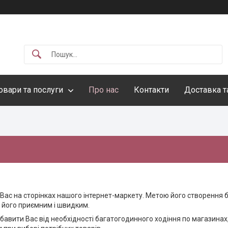
овари та послуги
Про нас
Контакти
Доставка т
 Вас на сторінках нашого інтернет-маркету. Метою його створення 
 його приємним і швидким.
бавити Вас від необхідності багатогодинного ходіння по магазина