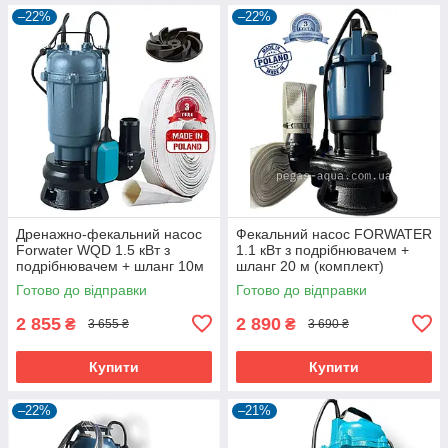
–22%
–22%
Дренажно-фекальний насос
Фекальний насос FORWATER
Forwater WQD 1.5 кВт з
1.1 кВт з подрібнювачем +
подрібнювачем + шланг 10м
шланг 20 м (комплект)
(або 20м)
гарантія 3 роки
Готово до відправки
Готово до відправки
2 855
2 890
₴
₴
3 655 ₴
3 690 ₴
Купити
Купити
–22%
–21%