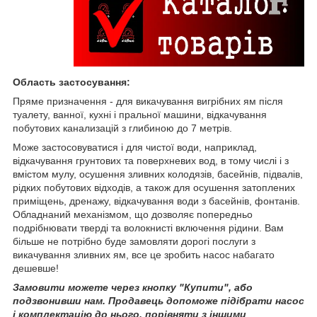
Область застосування:
Пряме призначення - для викачування вигрібних ям після
туалету, ванної, кухні і пральної машини, відкачування
побутових канализацій з глибиною до 7 метрів.
Може застосовуватися і для чистої води, наприклад,
відкачування грунтових та поверхневих вод, в тому числі і з
вмістом мулу, осушення зливних колодязів, басейнів, підвалів,
рідких побутових відходів, а також для осушення затоплених
приміщень, дренажу, відкачування води з басейнів, фонтанів.
Обладнаний механізмом, що дозволяє попередньо
подрібнювати тверді та волокнисті включення рідини. Вам
більше не потрібно буде замовляти дорогі послуги з
викачування зливних ям, все це зробить насос набагато
дешевше!
Замовити можете через кнопку "Купити", або
подзвонивши нам. Продавець допоможе підібрати насос
і комплектацію до нього, порівняти з іншими