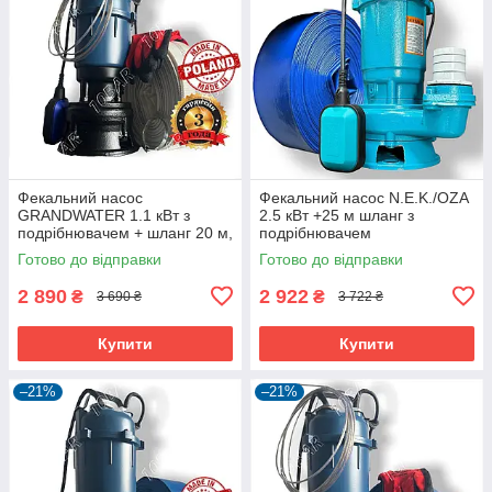
Фекальний насос
Фекальний насос N.E.K./OZA
GRANDWATER 1.1 кВт з
2.5 кВт +25 м шланг з
подрібнювачем + шланг 20 м,
подрібнювачем
металевий трос, зажими,
Готово до відправки
Готово до відправки
хомут, рукавиці (комплект)
2 890
2 922
₴
₴
3 690 ₴
3 722 ₴
Купити
Купити
–21%
–21%