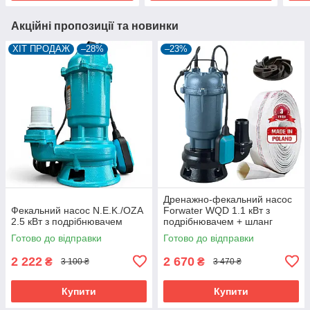
Акційні пропозиції та новинки
ХІТ ПРОДАЖ
–28%
–23%
Дренажно-фекальний насос
Фекальний насос N.E.K./OZA
Forwater WQD 1.1 кВт з
2.5 кВт з подрібнювачем
подрібнювачем + шланг
10м(або20м)
Готово до відправки
Готово до відправки
2 222
2 670
₴
₴
3 100 ₴
3 470 ₴
Купити
Купити