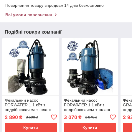
Повернення товару впродовж 14 днів безкоштовно
Всі умови повернення
Подібні товари компанії
Фекальний насос
Фекальний насос
Фека
FORWATER 1.1 кВт з
FORWATER 1.1 кВт з
GRA
подрібнювачем + шланг
подрібнювачем + шланг
подр
20 м (комплект) гарантія 3
25 м (комплект) гарантія 3
25 м
2 890
3 070
2 9
₴
₴
3 690 ₴
3 870 ₴
роки
роки
роки
Купити
Купити