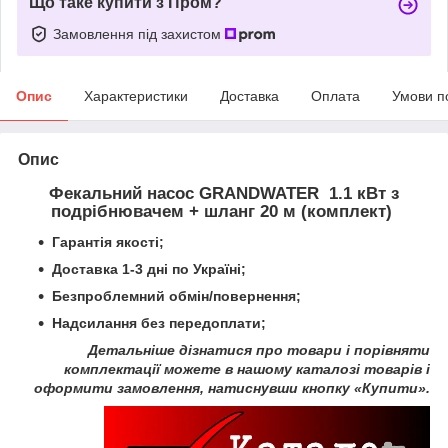
Що таке купити з Пром?
Замовлення під захистом
Опис
Характеристики
Доставка
Оплата
Умови п
Опис
Фекальний насос GRANDWATER 1.1 кВт з
подрібнювачем + шланг 20 м (комплект)
Гарантія якості;
Доставка 1-3 дні по Україні;
Безпроблемний обмін/повернення;
Надсилання без передоплати;
Детальніше дізнатися про товари і порівняти
комплектації можете в нашому каталозі товарів і
оформити замовлення, натиснувши кнопку «Купити».