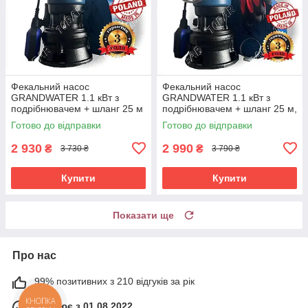
Фекальний насос
Фекальний насос
GRANDWATER 1.1 кВт з
GRANDWATER 1.1 кВт з
подрібнювачем + шланг 25 м
подрібнювачем + шланг 25 м,
(комплект) гарантія 3 роки
трос, зажими, хомут, рукавиці
Готово до відправки
Готово до відправки
(комплект)
2 930
2 990
₴
₴
3 730 ₴
3 790 ₴
Купити
Купити
Показати ще
Про нас
99% позитивних з 210 відгуків за рік
Працює з 01.08.2022
КНОПКА
ЗВ'ЯЗКУ