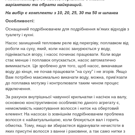
варіантами та обрати найкращий.
На вибір є комплекти з 10, 20, 25, 30 та 50 м шланга
Особливості:
Оснащений подрібнювачем для подрібнення м'яких відходів з
туалету і кухні.
Насос захищений тепловим реле від перегріву, поплавком від
роботи на суху, який, коли насос занурюється у воду,
піднімається вгору, і насос починає працювати. Коли води
стає менше і поплавок опускається, насос автоматично
вимикається. Це зроблено для того, щоб насос, викачавши
воду до кінця, не почав працювати "на суху" і не згорів. Якщо
Вам потрібно максимально викачати воду, можна, прив'язати
до поплавка мотузку і контролювати таким чином процес
відключення.
За рахунок внутрішньої чавунної крильчатки і насічок на валу,
основною конструктивною особливістю даного агрегату є,
неможливість намотування волосся і ниток на обертовий
елемент. На насосах із зовнішнім подрібнювачем проблема
волосся є найактуальнішою, коли блокується вал і горить
обмотка. Тому, якщо ви збираєтеся відкачувати нечистоти в
яких присутні волосся з ванни і раковини, а так само нитки з