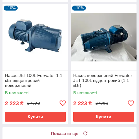
–10%
–10%
Насос JET100L Forwater 1.1
Насос поверхневий Forwater
кВт відцентровий
JET 100L відцентровий (1,1
поверхневий
кВт)
В наявності
В наявності
2 223
2 223
₴
₴
2 470 ₴
2 470 ₴
Купити
Купити
Показати ще