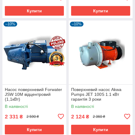
Купити
Купити
–10%
–10%
Насос поверхневий Forwater
Поверхневий насос Akwa
JSW 10M відцентровий
Pumps JET 100S 1.1 кВт
(1,1кВт)
гарантія 3 роки
В наявності
В наявності
2 331
2 124
₴
₴
2 590 ₴
2 360 ₴
Купити
Купити