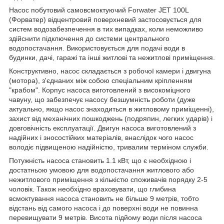
Насос побутовий самовсмоктуючий Forwater JET 100L
(Форватер) відцентровий поверхневий застосовується для
систем водозабезпечення в тих випадках, коли неможливо
здійснити підключення до системи центрального
водопостачання. Використовується для подачі води в
будинки, дачі, гаражі та інші житлові та нежитлові приміщення.
Конструктивно, насос складається з робочої камери і двигуна
(мотора), з'єднаних між собою спеціальним кріпленням
"крабом". Корпус насоса виготовлений з високоміцного
чавуну, що забезпечує насосу безшумність роботи (дуже
актуально, якщо насос знаходиться в житловому приміщенні),
захист від механічних пошкоджень (подряпин, легких ударів) і
довговічність експлуатації. Двигун насоса виготовлений з
надійних і зносостійких матеріалів, внаслідок чого насос
володіє підвищеною надійністю, тривалим терміном служби.
Потужність насоса становить 1.1 кВт, що є необхідною і
достатньою умовою для водопостачання житлового або
нежитлового приміщення з кількістю споживачів порядку 2-5
чоловік. Також необхідно враховувати, що глибина
всмоктування насоса становить не більше 9 метрів, тобто
відстань від самого насоса і до поверхні води не повинна
перевищувати 9 метрів. Висота підйому води після насоса