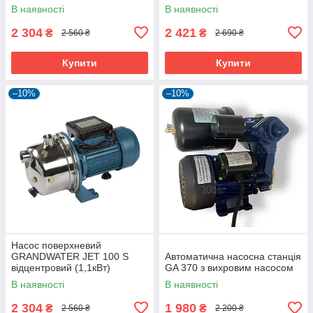
В наявності
В наявності
2 304
2 421
₴
₴
2 560 ₴
2 690 ₴
Купити
Купити
–10%
–10%
Насос поверхневий
GRANDWATER JET 100 S
Автоматична насосна станція
відцентровий (1,1кВт)
GA 370 з вихровим насосом
В наявності
В наявності
2 304
1 980
₴
₴
2 560 ₴
2 200 ₴