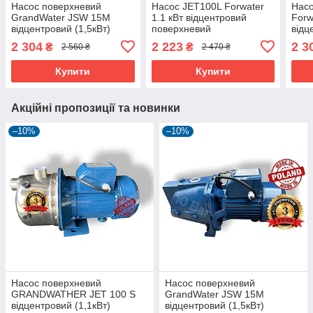
Насос поверхневий
Насос JET100L Forwater
Насо
GrandWater JSW 15M
1.1 кВт відцентровий
Forw
відцентровий (1,5кВт)
поверхневий
відц
2 304
2 223
2 3
₴
₴
2 560 ₴
2 470 ₴
Купити
Купити
Акційні пропозиції та новинки
–10%
–10%
Насос поверхневий
Насос поверхневий
GRANDWATHER JET 100 S
GrandWater JSW 15M
відцентровий (1,1кВт)
відцентровий (1,5кВт)