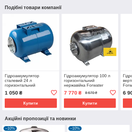
Подібні товари компанії
Гідроаккумулятор
Гідроаккумулятор 100 л
Гідр
сталевий 24 л
горизонтальний
верт
горизонтальний
нержавійка Forwater
Forw
GRANDWATER
Польща
1 050
7 770
6 9
₴
₴
8 670 ₴
Купити
Купити
Акційні пропозиції та новинки
–10%
–10%