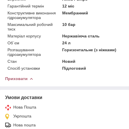
Гарантійний термін
12 міс
Конструктивне виконання
Мембранний
гідроакумулятора
Максимальний робочий
10 бар
тиск
Матеріал корпусу
Нержавіюча сталь
Об`єм
24 л
Розташування
Горизонтальне (з ніжками)
гідроакумулятора
Стан
Новий
Спосіб установки
Підлоговий
Приховати
Умови доставки
Нова Пошта
Укрпошта
Нова пошта