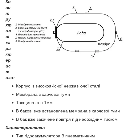
Ко
нс
т
ру
кт
ив
ні
ха
ра
кт
ер
ис
т
ики:
Корпус із високоякісної нержавіючої сталі
Мембрана з харчової гуми
Товщина стін 1мм
В бакові вже встановлена мемрана з харчової гуми
В бак вже закачене повітря під необхідним тиском
Характеристики:
Тип гідроакумулятора З пневматичним