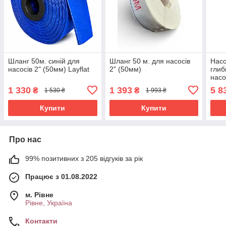
Шланг 50м. синій для
Шланг 50 м. для насосів
Насо
насосів 2" (50мм) Layflat
2" (50мм)
гли
насо
Pump
1 330
1 393
5 8
₴
₴
1 530 ₴
1 993 ₴
нерж
Купити
Купити
Про нас
99% позитивних з 205 відгуків за рік
Працює з 01.08.2022
м. Рівне
Рівне, Україна
Контакти