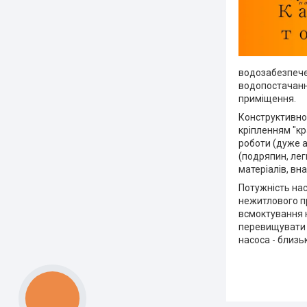
водозабезпече
водопостачання
приміщення.
Конструктивно,
кріпленням "кр
роботи (дуже 
(подряпин, лег
матеріалів, вн
Потужність на
нежитлового пр
всмоктування н
перевищувати 9
насоса - близьк
КНОПКА
ЗВ'ЯЗКУ