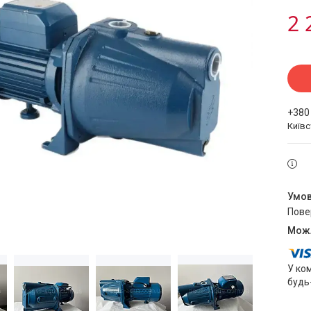
2 
+380
Київ
пов
У ко
будь