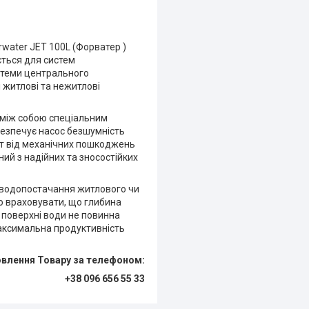
water JET 100L (Форватер )
ться для систем
стеми центрального
і житлові та нежитлові
і між собою спеціальним
безпечує насос безшумність
ст від механічних пошкоджень
ний з надійних та зносостійких
я водопостачання житлового чи
но враховувати, що глибина
о поверхні води не повинна
Максимальна продуктивність
овлення Товару за телефоном:
+38 096 656 55 33