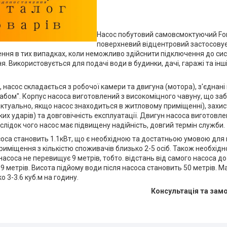
Насос побутовий самовсмоктуючий For
поверхневий відцентровий застосовує
ння в тих випадках, коли неможливо здійснити підключення до си
. Використовується для подачі води в будинки, дачі, гаражі та інш
 насос складається з робочої камери та двигуна (мотора), з'єднан
абом". Корпус насоса виготовлений з високоміцного чавуну, що за
актуально, якщо насос знаходиться в житловому приміщенні), захи
ких ударів) та довговічність експлуатації. Двигун насоса виготовле
аслідок чого насос має підвищену надійність, довгий термін служби.
соса становить 1.1кВт, що є необхідною та достатньою умовою дл
иміщення з кількістю споживачів близько 2-5 осіб. Також необхід
асоса не перевищує 9 метрів, тобто. відстань від самого насоса д
 метрів. Висота підйому води після насоса становить 50 метрів. 
о 3-3.6 куб.м на годину.
Консультація та зам