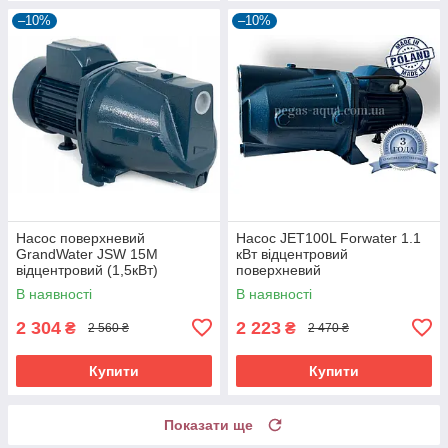
–10%
–10%
Насос поверхневий
Насос JET100L Forwater 1.1
GrandWater JSW 15M
кВт відцентровий
відцентровий (1,5кВт)
поверхневий
В наявності
В наявності
2 304
2 223
₴
₴
2 560 ₴
2 470 ₴
Купити
Купити
Показати ще