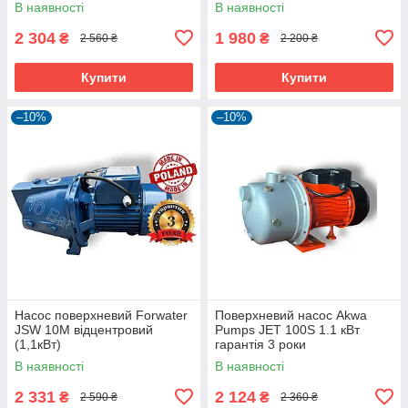
В наявності
В наявності
2 304
1 980
₴
₴
2 560 ₴
2 200 ₴
Купити
Купити
–10%
–10%
Насос поверхневий Forwater
Поверхневий насос Akwa
JSW 10M відцентровий
Pumps JET 100S 1.1 кВт
(1,1кВт)
гарантія 3 роки
В наявності
В наявності
2 331
2 124
₴
₴
2 590 ₴
2 360 ₴