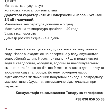
1,5 кВт
Матеріал корпусу-чавун
Установка насоса горизонтальна
Додаткові характеристики Поверхневий насос JSW 15M
1,5 кВт чавунний.
Мінімальна температура довкілля – 5 град.
Максимальна температура довкілля – 40 град.
Захист від перегріву
Діаметр роз'єму з'єднання-1 дюйм
Поверхневий насос це насос, що не вимагає занурення у
воду. Насос знаходиться на поверхні, а у воду опускається
водозабірний шланг. Насос призначений для подачі чистої
води зі свердловин, колодязів, водойм та накопичувальних
ємностей глибиною не більше 9 метрів, а також для поливу та
зрошення садів та городів. До електромережі насос
підключається як звичайний побутовий прилад. Електродвигун
має зовнішнє обдування, автоматично відключається при
перегріві.
Консультація та замовлення Товару за телефоном:
+38 096 656 55 33