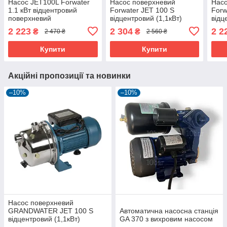
Насос JET100L Forwater
Насос поверхневий
Насо
1.1 кВт відцентровий
Forwater JET 100 S
Forw
поверхневий
відцентровий (1,1кВт)
відц
2 223
2 304
2 2
₴
₴
2 470 ₴
2 560 ₴
Купити
Купити
Акційні пропозиції та новинки
–10%
–10%
Насос поверхневий
GRANDWATER JET 100 S
Автоматична насосна станція
відцентровий (1,1кВт)
GA 370 з вихровим насосом