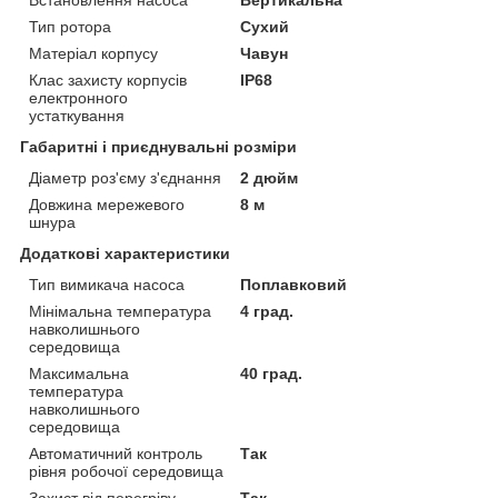
Встановлення насоса
Вертикальна
Тип ротора
Сухий
Матеріал корпусу
Чавун
Клас захисту корпусів
IP68
електронного
устаткування
Габаритні і приєднувальні розміри
Діаметр роз'єму з'єднання
2 дюйм
Довжина мережевого
8 м
шнура
Додаткові характеристики
Тип вимикача насоса
Поплавковий
Мінімальна температура
4 град.
навколишнього
середовища
Максимальна
40 град.
температура
навколишнього
середовища
Автоматичний контроль
Так
рівня робочої середовища