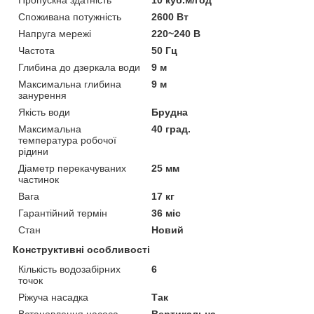
Пропускна здатність
10 куб.м/год
Споживана потужність
2600 Вт
Напруга мережі
220~240 В
Частота
50 Гц
Глибина до дзеркала води
9 м
Максимальна глибина
9 м
занурення
Якість води
Брудна
Максимальна
40 град.
температура робочої
рідини
Діаметр перекачуваних
25 мм
частинок
Вага
17 кг
Гарантійний термін
36 міс
Стан
Новий
Конструктивні особливості
Кількість водозабірних
6
точок
Ріжуча насадка
Так