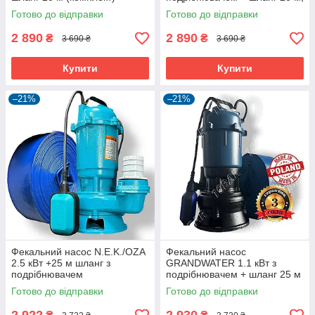
гарантія 3 роки
металевий трос, зажими,
Готово до відправки
Готово до відправки
хомут, рукавиці (комплект)
2 890
2 890
₴
₴
3 690 ₴
3 690 ₴
Купити
Купити
–21%
–21%
Фекальний насос N.E.K./OZA
Фекальний насос
2.5 кВт +25 м шланг з
GRANDWATER 1.1 кВт з
подрібнювачем
подрібнювачем + шланг 25 м
(комплект) гарантія 3 роки
Готово до відправки
Готово до відправки