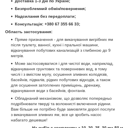
Доставка 1-3 дні по Україні;
Безпроблемний обмін/повернення;
Надсилання без передоплати;
Консультація: +380 67 355 66 33;
Область застосування:
Пряме призначення - для викачування вигрібних ям
після туалету, ванної, кухні і пральної машини,
відкачування побутових канализацій з глибиною до 9
метрів.
Може застосовуватися і для чистої води, наприклад,
відкачування грунтових та поверхневих вод, в тому
числі і з вмістом мулу, осушення зливних колодязів,
басейнів, підвалів, рідких побутових відходів, а також
для осушення затоплених приміщень, дренажу,
відкачування води з басейнів, фонтанів.
Обладнаний механізмом, що дозволяє попередньо
подрібнювати тверді та волокнисті включення рідини.
Вам більше не потрібно буде замовляти дорогі послуги
з викачування зливних ям, все це зробить насос
набагато дешевше!
На вибір є комплекти з 10, 20, 25, 30 та 50 м