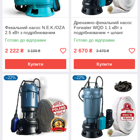
Дренажно-фекальний насос
Фекальний насос N.E.K./OZA
Forwater WQD 1.1 кВт з
2.5 кВт з подрібнювачем
подрібнювачем + шланг
10м(або20м)
Готово до відправки
Готово до відправки
2 222
2 670
₴
₴
3 100 ₴
3 470 ₴
Купити
Купити
–22%
–22%