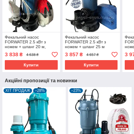
Фекальний насос
Фекальний насос
Фека
FORWATER 2.5 кВт з
FORWATER 2.5 кВт з
FORW
ножем + шланг 20 м,
ножем + шланг 25 м
ноже
металевий трос, зажими,
(комплект) гарантія 3 роки
зажи
3 838
3 857
3 9
₴
₴
4 638 ₴
4 657 ₴
хомут, рукавиці гарантія 3
(ком
роки
Купити
Купити
Акційні пропозиції та новинки
ХІТ ПРОДАЖ
–28%
–23%