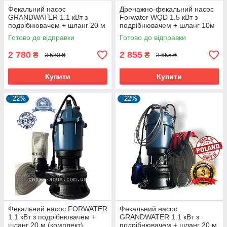
Фекальний насос
Дренажно-фекальний насос
GRANDWATER 1.1 кВт з
Forwater WQD 1.5 кВт з
подрібнювачем + шланг 20 м
подрібнювачем + шланг 10м
(комплект) гарантія 3 роки
(або 20м)
Готово до відправки
Готово до відправки
2 780
2 855
₴
₴
3 580 ₴
3 655 ₴
Купити
Купити
–22%
–22%
Фекальний насос FORWATER
Фекальний насос
1.1 кВт з подрібнювачем +
GRANDWATER 1.1 кВт з
шланг 20 м (комплект)
подрібнювачем + шланг 20 м,