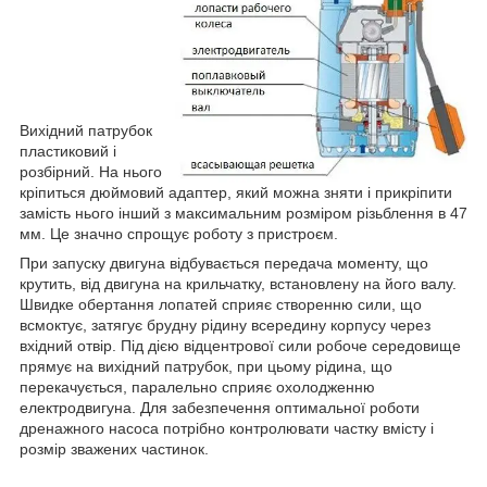
Вихідний патрубок
пластиковий і
розбірний. На нього
кріпиться дюймовий адаптер, який можна зняти і прикріпити
замість нього інший з максимальним розміром різьблення в 47
мм. Це значно спрощує роботу з пристроєм.
При запуску двигуна відбувається передача моменту, що
крутить, від двигуна на крильчатку, встановлену на його валу.
Швидке обертання лопатей сприяє створенню сили, що
всмоктує, затягує брудну рідину всередину корпусу через
вхідний отвір. Під дією відцентрової сили робоче середовище
прямує на вихідний патрубок, при цьому рідина, що
перекачується, паралельно сприяє охолодженню
електродвигуна. Для забезпечення оптимальної роботи
дренажного насоса потрібно контролювати частку вмісту і
розмір зважених частинок.