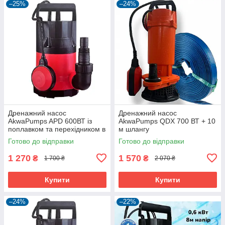
–25%
–24%
Дренажний насос
Дренажний насос
AkwaPumps APD 600ВТ із
AkwaPumps QDX 700 ВТ + 10
поплавком та перехідником в
м шлангу
подарунок
Готово до відправки
Готово до відправки
1 270
1 570
₴
₴
1 700 ₴
2 070 ₴
Купити
Купити
–24%
–22%