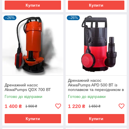
Купити
Купити
–26%
–26%
Дренажний насос
Дренажний насос
AkwaPumps APD 500 ВТ із
AkwaPumps QDX 700 ВТ
поплавком та перехідником в
подарунок
Готово до відправки
Готово до відправки
1 400
1 220
₴
₴
1 900 ₴
1 650 ₴
Купити
Купити