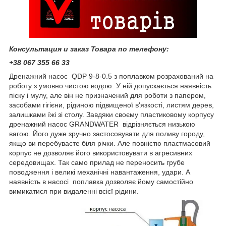
Консультация и заказ Товара по телефону:
+38 067 355 66 33
Дренажний насос QDP 9-8-0.5 з поплавком розрахований на
роботу з умовно чистою водою. У ній допускається наявність
піску і мулу, але він не призначений для роботи з папером,
засобами гігієни, рідиною підвищеної в'язкості, листям дерев,
залишками їжі зі столу. Завдяки своєму пластиковому корпусу
дренажний насос GRANDWATER відрізняється низькою
вагою. Його дуже зручно застосовувати для поливу городу,
якщо ви перебуваєте біля річки. Але повністю пластмасовий
корпус не дозволяє його використовувати в агресивних
середовищах. Так само прилад не переносить грубе
поводження і великі механічні навантаження, удари. А
наявність в насосі поплавка дозволяє йому самостійно
вимикатися при видаленні всієї рідини.