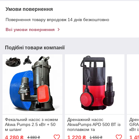
Умови повернення
Повернення товару впродовж 14 днів безкоштовно
Всі умови повернення
Подібні товари компанії
Фекальний насос з ножем
Дренажний насос
Дре
Akwa Pumps 2.5 кВт + 50
AkwaPumps APD 500 ВТ із
GRA
м шланг
поплавком та
кВт 
перехідником в подарунок
пере
4 280
1 220
1 4
₴
₴
4 880 ₴
1 650 ₴