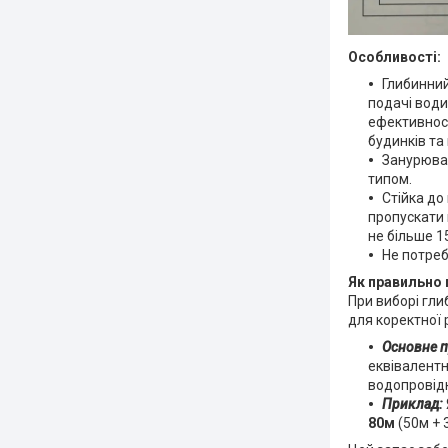
Особливості:
Глибинни
подачі води
ефективност
будинків та
Занурювал
типом.
Стійка до 
пропускати 
не більше 15
Не потреб
Як правильно 
При виборі гли
для коректної 
Основне п
еквівалентн
водопровідн
Приклад:
80м
(50м + 