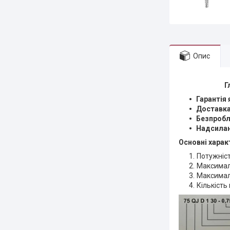
Опис
Г
Гарантія 
Доставка 
Безпробл
Надсилан
Основні харак
Потужніс
Максимал
Максимал
Кількість