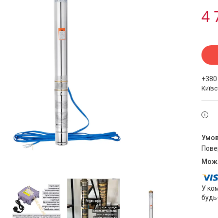
4 
+380
Київ
пов
У ко
будь