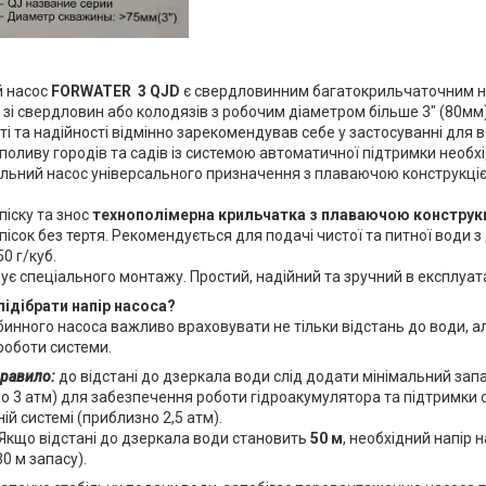
й насос
FORWATER 3 QJD
є свердловинним багатокрильчаточним н
 зі свердловин або колодязів з робочим діаметром більше 3" (80мм)
і та надійності відмінно зарекомендував себе у застосуванні для
 поливу городів та садів із системою автоматичної підтримки необхі
ьний насос універсального призначення з плаваючою конструкціє
піску та знос
технополімерна крильчатка з плаваючою конструк
пісок без тертя. Рекомендується для подачі чистої та питної води 
0 г/куб.
ує спеціального монтажу. Простий, надійний та зручний в експлуата
підібрати напір насоса?
бинного насоса важливо враховувати не тільки відстань до води, ал
роботи системи.
равило:
до відстані до дзеркала води слід додати мінімальний запа
о 3 атм) для забезпечення роботи гідроакумулятора та підтримки 
ій системі (приблизно 2,5 атм).
Якщо відстані до дзеркала води становить
50 м
, необхідний напір 
30 м запасу).