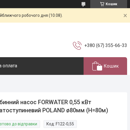
Кошик
айближчого робочого дня (10.08).
+380 (67) 355-66-33
а оплата
Кошик
бинний насос FORWATER 0,55 кВт
атоступиневий POLAND ø80мм (Н=80м)
Готово до відправки
Код:
F122-0,55