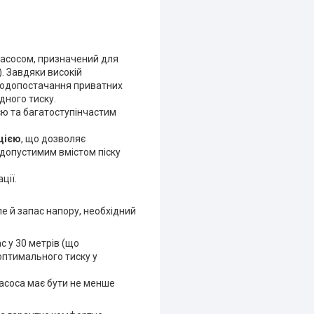
асосом, призначений для
. Завдяки високій
 водопостачання приватних
дного тиску.
ю та багатоступінчастим
цією
, що дозволяє
з допустимим вмістом піску
ції.
е й запас напору, необхідний
с у 30 метрів (що
оптимального тиску у
насоса має бути не менше