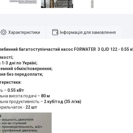
Характеристики
Інформація для замовлення
либинний багатоступінчастий насос FORWATER 3 QJD 122 - 0.55 к
якості;
1-3 дні по Україні;
емний обмін/повернення;
ня без передоплати;
теристики:
ть –
0.55 кВт
ьна висота подачі –
80 м
ьна продуктивність –
2 куб/год (35 л/хв)
 крильчаток -
22 шт