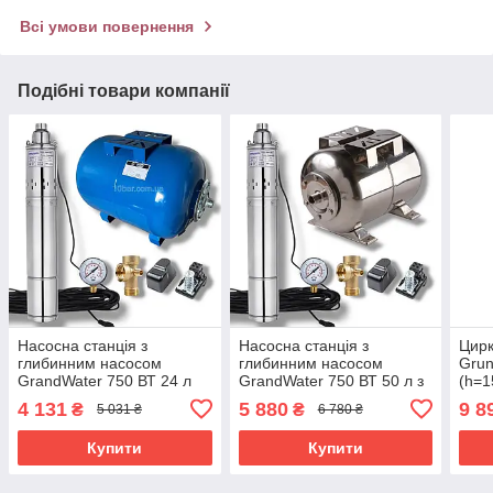
Всі умови повернення
Подібні товари компанії
Насосна станція з
Насосна станція з
Цирк
глибинним насосом
глибинним насосом
Grun
GrandWater 750 ВТ 24 л
GrandWater 750 ВТ 50 л з
(h=1
Poland (H=50m)
нержавійки Poland
фла
4 131
5 880
9 8
₴
₴
5 031 ₴
6 780 ₴
(H=50m)
Купити
Купити