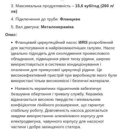
Максимальна продуктивність –
15,6 куб/год (260 л/
хв)
Підключення до труби:
Фланцеве
Вал двигуна:
Металокераміка
Опис:
Фланцевий циркуляційний насос
WRS
розроблений
для застосування в найрізноманітніших галузях. Насос
ідеально підходить для охолодження промислового
обладнання, підвищення рівня тиску рідини, широко
використовується в системах кондиціонування і
опалення для примусової циркуляції рідини. Це
високоефективний пристрій при виробництві якого були
використані тільки високоякісні і безпечні матеріали.
Наявність керамічних підшипників забезпечує
безшумне обертання і тривалу службу. Кераміка
відзначається високою твердістю і мінімальним
коефіцієнтом лінійного розширення, що гарантує
стабільну роботу. Довговічність насоса досягається
завдяки використанню алюмінієвого корпусу для
електродвигуна, чавунного корпусу для насосної
частини і добре захищеного статора.