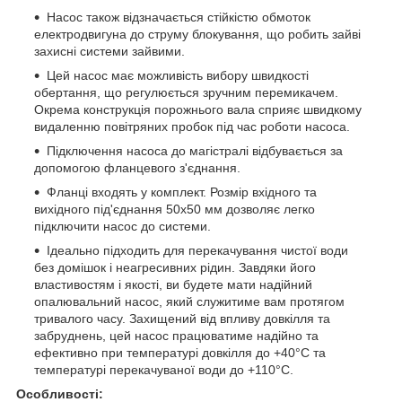
Насос також відзначається стійкістю обмоток
електродвигуна до струму блокування, що робить зайві
захисні системи зайвими.
Цей насос має можливість вибору швидкості
обертання, що регулюється зручним перемикачем.
Окрема конструкція порожнього вала сприяє швидкому
видаленню повітряних пробок під час роботи насоса.
Підключення насоса до магістралі відбувається за
допомогою фланцевого з'єднання.
Фланці входять у комплект. Розмір вхідного та
вихідного під'єднання 50x50 мм дозволяє легко
підключити насос до системи.
Ідеально підходить для перекачування чистої води
без домішок і неагресивних рідин. Завдяки його
властивостям і якості, ви будете мати надійний
опалювальний насос, який служитиме вам протягом
тривалого часу. Захищений від впливу довкілля та
забруднень, цей насос працюватиме надійно та
ефективно при температурі довкілля до +40°C та
температурі перекачуваної води до +110°C.
Особливості: