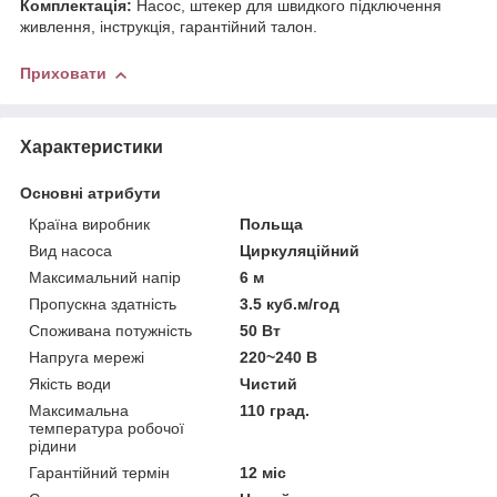
Комплектація:
Насос, штекер для швидкого підключення
живлення, інструкція, гарантійний талон.
Приховати
Характеристики
Основні атрибути
Країна виробник
Польща
Вид насоса
Циркуляційний
Максимальний напір
6 м
Пропускна здатність
3.5 куб.м/год
Споживана потужність
50 Вт
Напруга мережі
220~240 В
Якість води
Чистий
Максимальна
110 град.
температура робочої
рідини
Гарантійний термін
12 міс