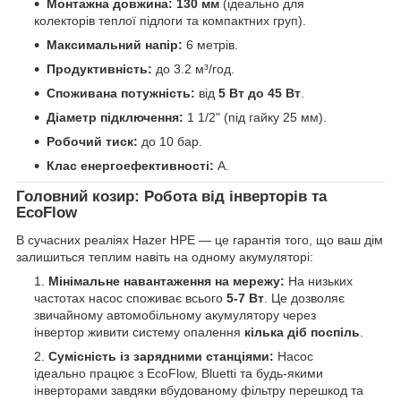
Монтажна довжина:
130 мм
(ідеально для
колекторів теплої підлоги та компактних груп).
Максимальний напір:
6 метрів.
Продуктивність:
до 3.2 м³/год.
Споживана потужність:
від
5 Вт до 45 Вт
.
Діаметр підключення:
1 1/2" (під гайку 25 мм).
Робочий тиск:
до 10 бар.
Клас енергоефективності:
А.
Головний козир: Робота від інверторів та
EcoFlow
В сучасних реаліях Hazer HPE — це гарантія того, що ваш дім
залишиться теплим навіть на одному акумуляторі:
Мінімальне навантаження на мережу:
На низьких
частотах насос споживає всього
5-7 Вт
. Це дозволяє
звичайному автомобільному акумулятору через
інвертор живити систему опалення
кілька діб поспіль
.
Сумісність із зарядними станціями:
Насос
ідеально працює з EcoFlow, Bluetti та будь-якими
інверторами завдяки вбудованому фільтру перешкод та