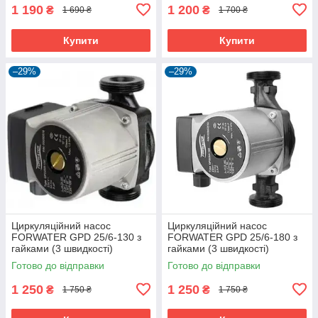
1 190
1 200
₴
₴
1 690 ₴
1 700 ₴
Купити
Купити
–29%
–29%
Циркуляційний насос
Циркуляційний насос
FORWATER GPD 25/6-130 з
FORWATER GPD 25/6-180 з
гайками (3 швидкості)
гайками (3 швидкості)
Готово до відправки
Готово до відправки
1 250
1 250
₴
₴
1 750 ₴
1 750 ₴