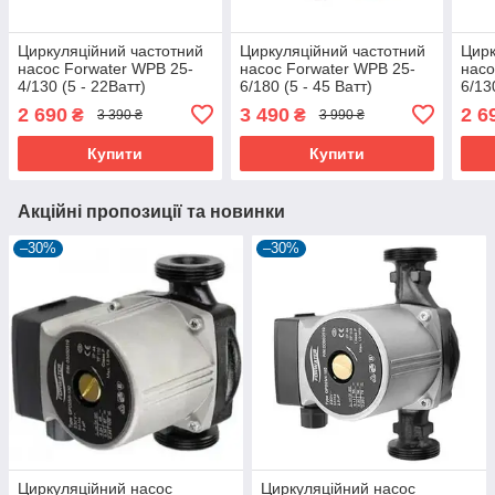
Циркуляційний частотний
Циркуляційний частотний
Цирк
насос Forwater WPB 25-
насос Forwater WPB 25-
насо
4/130 (5 - 22Ватт)
6/180 (5 - 45 Ватт)
6/13
2 690
3 490
2 6
₴
₴
3 390 ₴
3 990 ₴
Купити
Купити
Акційні пропозиції та новинки
–30%
–30%
Циркуляційний насос
Циркуляційний насос