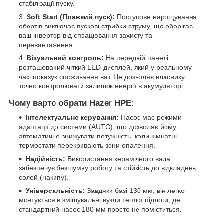
стабілізації пуску.
Soft Start (Плавний пуск):
Поступове нарощування
обертів виключає пускові стрибки струму, що оберігає
ваш інвертор від спрацювання захисту та
перевантаження.
Візуальний контроль:
На передній панелі
розташований чіткий LED-дисплей, який у реальному
часі показує споживання ват. Це дозволяє власнику
точно контролювати залишок енергії в акумуляторі.
Чому варто обрати Hazer HPE:
Інтелектуальне керування:
Насос має режими
адаптації до системи (AUTO), що дозволяє йому
автоматично знижувати потужність, коли кімнатні
термостати перекривають зони опалення.
Надійність:
Використання керамічного вала
забезпечує безшумну роботу та стійкість до відкладень
солей (накипу).
Універсальність:
Завдяки базі 130 мм, він легко
монтується в змішувальні вузли теплої підлоги, де
стандартний насос 180 мм просто не поміститься.