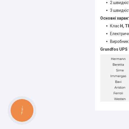
2 швидкі
3 швидкі
Основні харак
Клас
H, T
Електрич
Виробник
Grundfos UPS 
КНОПКА
ЗВ'ЯЗКУ