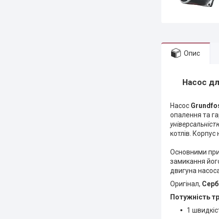
Опис
Насос для
Насос
Grundfo
опалення та г
універсальніст
котлів. Корпус
Основними при
замикання його
двигуна насоса
Оригінал,
Серб
Потужність т
1 швидкі