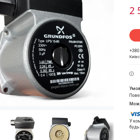
2 
+380
Київ
пов
У ко
будь