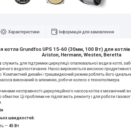
Характеристики
Інформація для замовлення
 котла Grundfos UPS 15-60 (30мм, 100 Вт) для котлів B
Ariston, Hermann, Westen, Beretta
s
служить для підтримки циркуляції опалювальної води в котлі, заб
арячого водопостачання. Насос вирізняється
високою продуктивніст
ю
. Компактний дизайн і тришвидкісний режим роблять його ідеаль
 насоса виконаний із алюмінію, робоче колесо з технополімера.
чинами несправності циркуляційного насоса котла є механічний зн
 обмотки. Ці проблеми не підлягають ремонту і для роботи газовог
.
ія
рьох швидкостей:
сть —
45 Вт