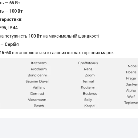
сть —
65 Вт
сть —
100 Вт
теристики:
F95, IP44
на потужність
100 Вт
на максимальній швидкості
 —
Сербія
15-60
встановлюється в газових котлах торгових марок: