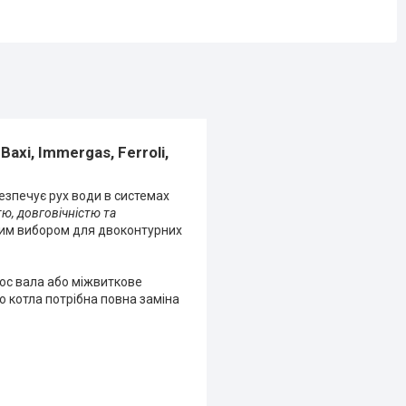
axi, Immergas, Ferroli,
езпечує рух води в системах
ю, довговічністю та
ним вибором для двоконтурних
ос вала або міжвиткове
о котла потрібна повна заміна